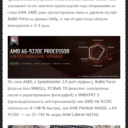
указывают на их заметное превосходство над соперниками из
стана Intel. AMD даже протестировала чипы в даровом шутере
Bullet Force на движке Unity, и там её кристаллы обошли
конкурентов в 2–3 раза.
По этим AMD, в Speedometer 2.0 (веб-сёрфинг), Bullet Force
(игра на базе WebGL), PCMark 10 (комплект электронных
писем и редактирование фотографий) и WebXPRT 3
(производительность веб-приложений) чип AMD A6 9220C
очутился на 4–148 % быстрее, чем Intel Pentium N4200, а A4
9120C — на 13–193 % скорее Intel Celeron N3350.