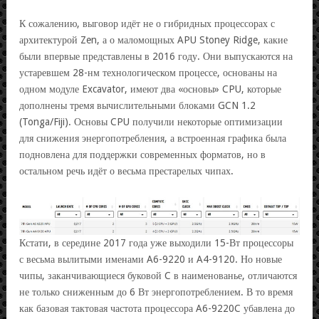
К сожалению, выговор идёт не о гибридных процессорах с
архитектурой Zen, а о маломощных APU Stoney Ridge, какие
были впервые представлены в 2016 году. Они выпускаются на
устаревшем 28-нм технологическом процессе, основаны на
одном модуле Excavator, имеют два «основы» CPU, которые
дополнены тремя вычислительными блоками GCN 1.2
(Tonga/Fiji). Основы CPU получили некоторые оптимизации
для снижения энергопотребления, а встроенная графика была
подновлена для поддержки современных форматов, но в
остальном речь идёт о весьма престарелых чипах.
Кстати, в середине 2017 года уже выходили 15-Вт процессоры
с весьма вылитыми именами A6-9220 и A4-9120. Но новые
чипы, заканчивающиеся буковой C в наименованье, отличаются
не только сниженным до 6 Вт энергопотреблением. В то время
как базовая тактовая частота процессора A6-9220C убавлена до