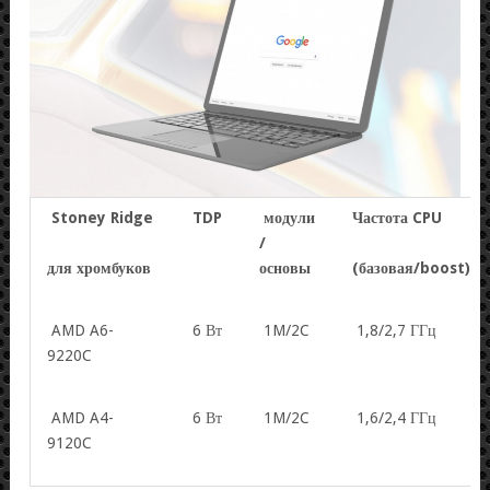
Stoney Ridge
TDP
модули
Частота CPU
/
для хромбуков
основы
(
базовая/boost)
AMD A6-
6 Вт
1M/2C
1,8/2,7 ГГц
9220C
AMD A4-
6 Вт
1M/2C
1,6/2,4 ГГц
9120C