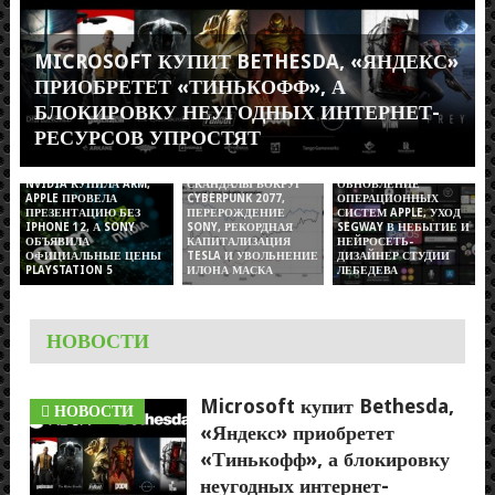
MICROSOFT КУПИТ BETHESDA, «ЯНДЕКС»
ПРИОБРЕТЕТ «ТИНЬКОФФ», А
БЛОКИРОВКУ НЕУГОДНЫХ ИНТЕРНЕТ-
РЕСУРСОВ УПРОСТЯТ
СКАНДАЛЫ ВОКРУГ
ОБНОВЛЕНИЕ
NVIDIA КУПИЛА ARM,
CYBERPUNK 2077,
ОПЕРАЦИОННЫХ
APPLE ПРОВЕЛА
ПЕРЕРОЖДЕНИЕ
СИСТЕМ APPLE, УХОД
ПРЕЗЕНТАЦИЮ БЕЗ
SONY, РЕКОРДНАЯ
SEGWAY В НЕБЫТИЕ И
IPHONE 12, А SONY
КАПИТАЛИЗАЦИЯ
НЕЙРОСЕТЬ-
ОБЪЯВИЛА
TESLA И УВОЛЬНЕНИЕ
ДИЗАЙНЕР СТУДИИ
ОФИЦИАЛЬНЫЕ ЦЕНЫ
ИЛОНА МАСКА
ЛЕБЕДЕВА
PLAYSTATION 5
НОВОСТИ
Microsoft купит Bethesda,
НОВОСТИ
«Яндекс» приобретет
«Тинькофф», а блокировку
неугодных интернет-