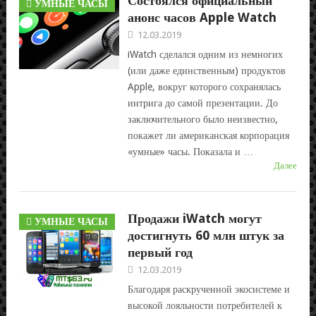
Состоялся официальный
УМНЫЕ ЧАСЫ
анонс часов Apple Watch
12.03.2019
iWatch сделался одним из немногих
(или даже единственным) продуктов
Apple, вокруг которого сохранялась
интрига до самой презентации. До
заключительного было неизвестно,
покажет ли американская корпорация
«умные» часы. Показала и …
Далее
Продажи iWatch могут
УМНЫЕ ЧАСЫ
достигнуть 60 млн штук за
первый год
12.03.2019
Благодаря раскрученной экосистеме и
высокой лояльности потребителей к