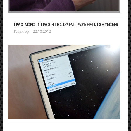
IPAD MINI И IPAD 4 ПОЛУЧАТ РАЗЪЕМ LIGHTNING
Редактор
22.10.2012
КА
ПО
МА
Реда
10.1