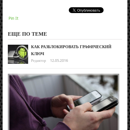
Pin It
ЕЩЕ ПО ТЕМЕ
КАК РАЗБЛОКИРОВАТЬ ГРАФИЧЕСКИЙ
КЛЮЧ
Редактор
12.05.2016
КА
ОР
МО
КО
СО
Реда
05.0