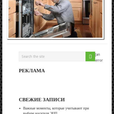
ПО
МА
Реда
31.1
[an
error
РЕКЛАМА
СВЕЖИЕ ЗАПИСИ
Важные моменты, которые учитывают при
выборе носителя ЭЦП