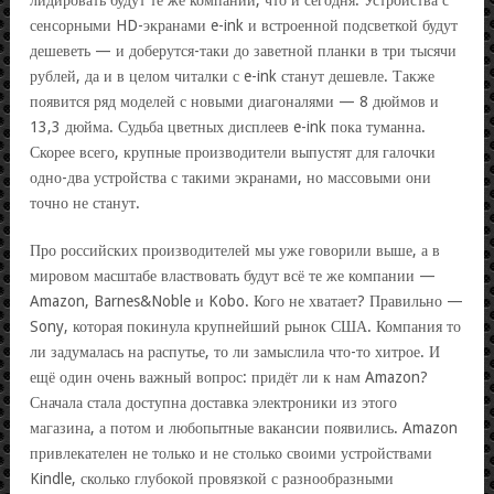
сенсорными HD-экранами e-ink и встроенной подсветкой будут
дешеветь — и доберутся-таки до заветной планки в три тысячи
рублей, да и в целом читалки с e-ink станут дешевле. Также
появится ряд моделей с новыми диагоналями — 8 дюймов и
13,3 дюйма. Судьба цветных дисплеев e-ink пока туманна.
Скорее всего, крупные производители выпустят для галочки
одно-два устройства с такими экранами, но массовыми они
точно не станут.
Про российских производителей мы уже говорили выше, а в
мировом масштабе властвовать будут всё те же компании —
Amazon, Barnes&Noble и Kobo. Кого не хватает? Правильно —
Sony, которая покинула крупнейший рынок США. Компания то
ли задумалась на распутье, то ли замыслила что-то хитрое. И
ещё один очень важный вопрос: придёт ли к нам Amazon?
Сначала стала доступна доставка электроники из этого
магазина, а потом и любопытные вакансии появились. Amazon
привлекателен не только и не столько своими устройствами
Kindle, сколько глубокой провязкой с разнообразными