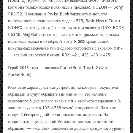
(Touch 2). Кроме неё, «Евросеть» выделила teXet TB-526FL
(хотя она только-только появилась в продаже), а OZON — Sony
PRS-T2. В компании PocketBook также отмечают, что
популярностью пользовались модели 515, Basic New и Touch.
В ONYX считают, что «абсолютным хитом является ONYX BOOX
C63ML Magellan», несмотря на то, что в продаже эта книжка
появилась только в октябре. А вот у Ritmix среди самых
покупаемых моделей нет ни одного устройства с экраном e-ink
— все они относятся к серии RBK: 421, 423, 433 и 475.
Герой 2013 года — читалка PocketBook Touch 2 (Фото:
PocketBook)
Ключевые характеристики устройств, на которые покупатели
обращали и будут обращать внимание, — это наличие
сенсорного 6-дюймового экрана e-ink высокого разрешения (в
данном случае это 1024×758 точек) с подсветкой. Наличие
модулей беспроводной связи пока не так актуально. На
мощность процессора и объём памяти внимания почти не
обращают — «железо» повсеместно доросло до нужного уровня