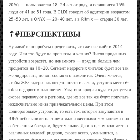
20%) — пользователи 18–24 лет от роду, а оставшиеся 15% —
люди от 41 до 51 года. В OLDI говорят об аудитории возрастом
25–50 лет, в ONYX — 20–40 лет, а в Ritmix — старше 30 лет.
⇡#ПЕРСПЕКТИВЫ
Ну давайте попробуем представить, что же нас ждёт в 2014
году. Или это будут не прогнозы, а чаяния? Число проданных
устройств возрастёт, но ненамного — вряд ли больше чем
процентов на 10–20. Сегмент недорогих читалок будет всё так
же лидировать, но вот состав его изменится. Очень хочется,
чтобы ЖК-ридеры наконец-то почти исчезли, уступив место e-
ink и недорогим планшетам. Увы, они вряд ли куда-то денутся и
скорее перекочуют в регионы, где их всё так же будут покупать
исключительно из-за привлекательной цены. При этом
«одноразовых» устройств, то есть тех, которые закупаются в
ЮВА небольшими партиями малоизвестными компаниями под
собственным брендом, будет меньше. Да и в целом количество
различных моделей ридеров, скорее всего, уменьшится, а
лидировать будут те же компании, что и сегодня. Устройства с