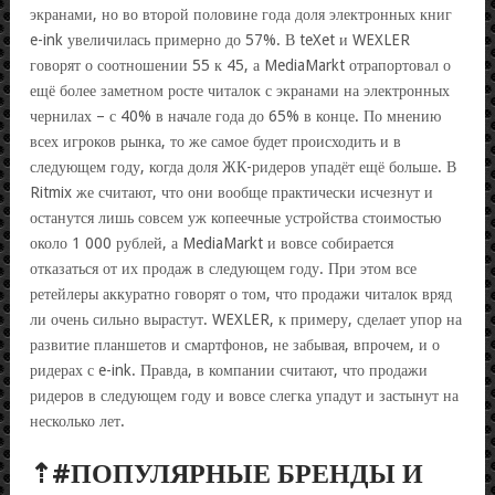
экранами, но во второй половине года доля электронных книг
e-ink увеличилась примерно до 57%. В teXet и WEXLER
говорят о соотношении 55 к 45, а MediaMarkt отрапортовал о
ещё более заметном росте читалок с экранами на электронных
чернилах – с 40% в начале года до 65% в конце. По мнению
всех игроков рынка, то же самое будет происходить и в
следующем году, когда доля ЖК-ридеров упадёт ещё больше. В
Ritmix же считают, что они вообще практически исчезнут и
останутся лишь совсем уж копеечные устройства стоимостью
около 1 000 рублей, а MediaMarkt и вовсе собирается
отказаться от их продаж в следующем году. При этом все
ретейлеры аккуратно говорят о том, что продажи читалок вряд
ли очень сильно вырастут. WEXLER, к примеру, сделает упор на
развитие планшетов и смартфонов, не забывая, впрочем, и о
ридерах с e-ink. Правда, в компании считают, что продажи
ридеров в следующем году и вовсе слегка упадут и застынут на
несколько лет.
⇡#ПОПУЛЯРНЫЕ БРЕНДЫ И