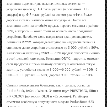
компании выделяют два важных ценовых сегмента —
устройства ценой до 3-4 тысяч рублей (в основном TFT-
ридеры) и до 6-7 тысяч рублей (а вот это уже e-ink). Более
дорогие читалки намного менее популярны. Почти все
компании оценивают объём продаж первого сегмента в районе
50%, а второго — около трети от общего числа проданных
устройств. На общем фоне выделяются два производителя.
Компания Ritmix, которая делает упор на недорогие решения,
оценивает долю устройств стоимостью до 3 000 рублей в 80%.
Аналогичная картина у teXet — 65% продаж относятся именно
к этой ценовой категории. Компания ONYX, напротив, относит
свои продукты к премиальному сегменту и описывает такую
картину: устройства дешевле 3 000—6 000 рублей — 30%, 6
000—9 000 рублей — 60%, дороже 9 000 рублей — 10%.
Самыми популярными брендами, как и раньше, остаются
PocketBook, teXet и Wexler. За ними идут PRESTIGIO, Ritmix
и PROLOGY (по версии OLDI и «Евросети»). Ретейлеры
отмечают особенную популярность модели PocketBook 623