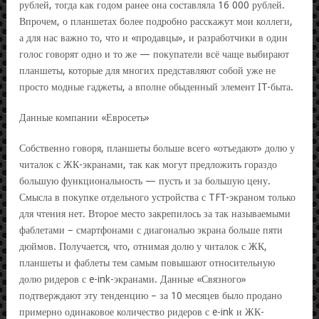
рублей, тогда как годом ранее она составляла 16 000 рублей.
Впрочем, о планшетах более подробно расскажут мои коллеги,
а для нас важно то, что и «продавцы», и разработчики в один
голос говорят одно и то же — покупатели всё чаще выбирают
планшеты, которые для многих представляют собой уже не
просто модные гаджеты, а вполне обыденный элемент IT-быта.
Данные компании «Евросеть»
Собственно говоря, планшеты больше всего «отъедают» долю у
читалок с ЖК-экранами, так как могут предложить гораздо
большую функциональность — пусть и за большую цену.
Смысла в покупке отдельного устройства с TFT-экраном только
для чтения нет. Второе место закрепилось за так называемыми
фаблетами – смартфонами с диагональю экрана больше пяти
дюймов. Получается, что, отнимая долю у читалок с ЖК,
планшеты и фаблеты тем самым повышают относительную
долю ридеров с e-ink-экранами. Данные «Связного»
подтверждают эту тенденцию – за 10 месяцев было продано
примерно одинаковое количество ридеров с e-ink и ЖК-