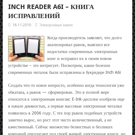
INCH READER A6I – КНИГА
ИСПРАВЛЕНИЙ
18.11.2010
Электронные книги
Когда производитель заявляет, что долго
анализировал рынок, выяснил все
недостатки современных электронных
книг и исправил их в своем новом
устройстве – это интригует. Посмотрим, какие болезни
современных читалок были исправлены в букридере Inch A6i
Создать что-то новое непросто, особенно когда технология уже
обкатана, а рынок — сформирован. Это в полной мере
относится к электронным книгам: E-Ink-дисплеи изобрели еще
в начале девяностых, а первые массовые электронные читалки
появились в 2006 году. С тех пор рынок подобных устройств
заметно вырос, но рост этот чисто количественный, а не
качественный. Сейчас множество безвестных и безликих
компаний предлагают под своей маркой электронные книги, но