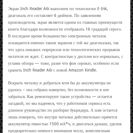
Экран Inch Reader A6i выполнен по технологии E-Ink,
диагональ его составляет 6 дюймов. По заявлениям
производителя, экран является одним из главных преимуществ
книги благодаря возможности отображать 16 градаций серого.
В последнее время большинство электронных читалок
оснащаются именно таким экраном с той же диагональю, так
что здесь никаких сюрпризов или технологических прорывов
читателя не ждет. С контрастностью у дисплея все нормально, с
углами обзора — тоже, разве что фон сероват, особенно если
сранить Inch Reader A6i с новой Amazon Kindle.
Вскрыть читалку и добраться хотя бы до аккумулятора не
удалось – она собрана намертво, без возможности в нее
забраться. Как ремонтируют такие устройства — остается
загадкой, но мы надеемся, что у работников сервиса есть
длинное руководство по разборке букридера. А нам остается
лишь поверить, что внутри читалки действительно прячется
аккумулятор емкостью 1500 мА*ч, и двигаться дальше, уделив
предварительно немного внимания чехлу, комплектным