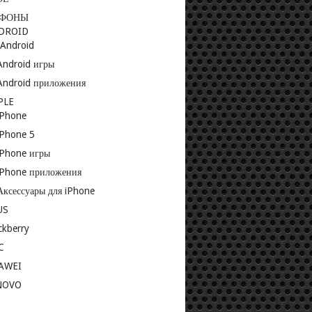
ЕФОНЫ
DROID
-Android
Android игры
Android приложения
PLE
iPhone
iPhone 5
iPhone игры
iPhone приложения
Аксессуары для iPhone
US
ckberry
C
AWEI
NOVO