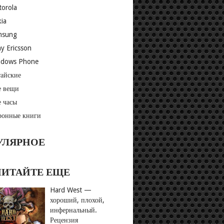
orola
ia
msung
y Ericsson
ndows Phone
айские
 вещи
 часы
ронные книги
УЛЯРНОЕ
ЧИТАЙТЕ ЕЩЕ
Hard West —
хороший, плохой,
инфернальный.
Рецензия