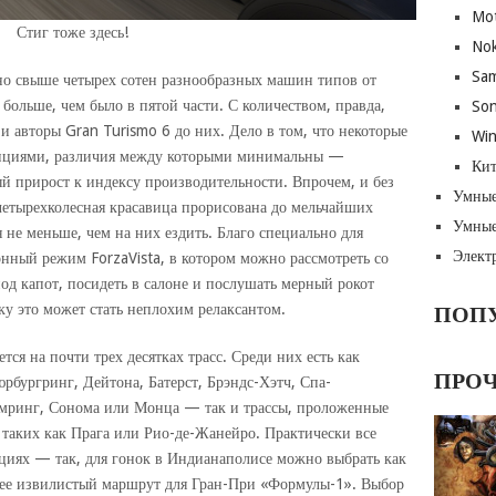
Mot
Стиг тоже здесь!
Nok
Sa
ено свыше четырех сотен разнообразных машин типов от
 больше, чем было в пятой части. С количеством, правда,
Son
 и авторы Gran Turismo 6 до них. Дело в том, что некоторые
Wi
зициями, различия между которыми минимальны —
Кит
й прирост к индексу производительности. Впрочем, и без
Умные
 четырехколесная красавица прорисована до мельчайших
Умные
я не меньше, чем на них ездить. Благо специально для
Элект
нный режим ForzaVista, в котором можно рассмотреть со
од капот, посидеть в салоне и послушать мерный рокот
 это может стать неплохим релаксантом.
ПОП
тся на почти трех десятках трасс. Среди них есть как
ПРО
рбургринг, Дейтона, Батерст, Брэндс-Хэтч, Спа-
мринг, Сонома или Монца — так и трассы, проложенные
таких как Прага или Рио-де-Жанейро. Практически все
ациях — так, для гонок в Индианаполисе можно выбрать как
лее извилистый маршрут для Гран-При «Формулы-1». Выбор