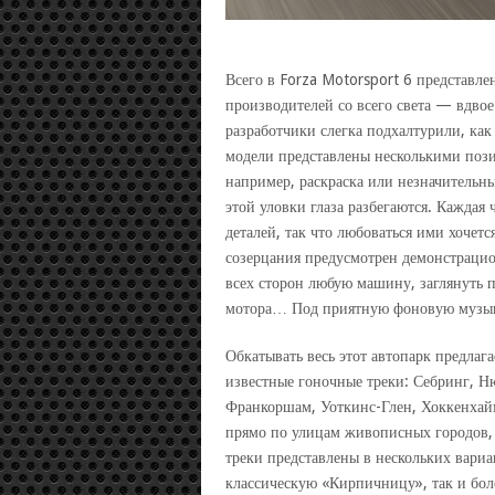
Всего в Forza Motorsport 6 представл
производителей со всего света — вдвое
разработчики слегка подхалтурили, как
модели представлены несколькими по
например, раскраска или незначительны
этой уловки глаза разбегаются. Каждая
деталей, так что любоваться ими хочетс
созерцания предусмотрен демонстрацио
всех сторон любую машину, заглянуть п
мотора… Под приятную фоновую музыку
Обкатывать весь этот автопарк предлагае
известные гоночные треки: Себринг, Ню
Франкоршам, Уоткинс-Глен, Хоккенхай
прямо по улицам живописных городов, 
треки представлены в нескольких вари
классическую «Кирпичницу», так и бо