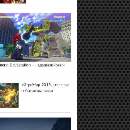
mers: Devastation — адреналиновый
«ИгроМир-2015»: главные
события выставки