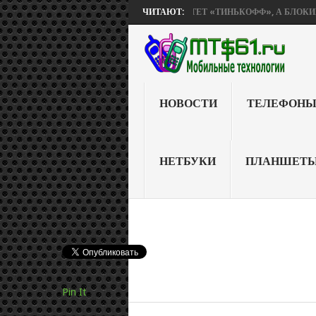
 BETHESDA, «ЯНДЕКС» ПРИОБРЕТЕТ «ТИНЬКОФФ», А БЛОКИРОВКУ Н
ЧИТАЮТ:
НОВОСТИ
ТЕЛЕФОН
НЕТБУКИ
ПЛАНШЕТ
Pin It