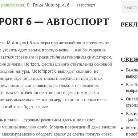
 развлечения
Forza Motorsport 6 — автоспорт
PORT 6 — АВТОСПОРТ
РЕК
rza Motorsport 6 как игры про автомобили и получить от
о уяснить одну весьма простую вещь — как бы творение
 казаться серьезным и реалистичным гоночным симулятором,
СВЕ
фоне дилогии Horizon, фестивального ответвления основной
Важны
ркадной натуры, Motorsport 6 выглядит солидно, не
выбор
зница в езде по разным типам поверхности при разных
Какой
роек, номинально влияющих на сложность вождения.
выбра
ет вам об особенностях гоночного дела, о которых в
Онлай
не задумываешься, — например, что днем и ночью из-за
стабил
орогой тоже будет разным.
Как и
Джойк
ь в глаза — суровым реализмом здесь и не пахнет.
ие машины довольно слабо. Модель повреждений даже внешне
Micro
— максимум можно ободрать краску да слегка погнуть обвес.
приоб