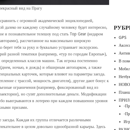
рекрасный вид на Прагу
сравнить с огромной академической энциклопедией,
РУБ
рой далеко не каждому случайному человеку будет интересно,
кое и познавательное телешоу под стать Top Gear (недаром
GPS
о авторами), рассчитанное на максимально широкую
Аксес
 берет тебя за руку и буквально устраивает экскурсию.
Антив
рий разной тематики (например, «тур по городам Европы»),
х определенных классов машин. Так игрока постепенно
В пом
(днем, ночью, в дождь) и обширным автопарком, а также
Мобил
циальных карточек, которые влияют на параметры заезда.
Нетбу
ление с трассой, мощность двигателя), другие дают бонус к
НОВО
ерьезные ограничения (например, фиксированный вид из
План
аектории), но сулят дополнительные деньги. Модификации
ПРИ
либо выигрываются в лотерею при каждом повышении уровня
-П
жными призами.
-Пр
 заезды. Каждая их группа отличается различными
Игр
лекательнее в целом довольно однообразной карьеры. Здесь
РАЗН