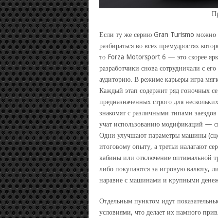
П
Если ту же серию Gran Turismo можно 
разбираться во всех премудростях кото
то Forza Motorsport 6 — это скорее яр
разработчики снова сотрудничали с ег
аудиторию. В режиме карьеры игра мягко
Каждый этап содержит ряд гоночных се
предназначенных строго для нескольки
знакомят с различными типами заездов 
учат использованию модификаций — спе
Одни улучшают параметры машины (сцеп
итоговому опыту, а третьи налагают с
кабины или отключение оптимальной тр
либо покупаются за игровую валюту, 
наравне с машинами и крупными дене
Отдельным пунктом идут показательные
условиями, что делает их намного прив