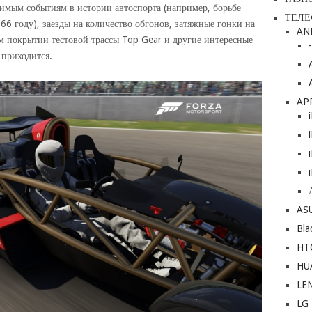
чимым событиям в истории автоспорта (например, борьбе
ТЕЛ
966 году), заезды на количество обгонов, затяжные гонки на
AN
м покрытии тестовой трассы Top Gear и другие интересные
 приходится.
AP
AS
Bla
HT
HU
LE
LG