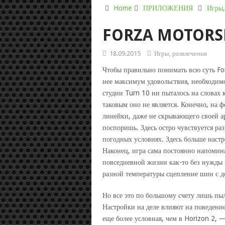
Home
ПРИЛОЖЕНИЯ
Игры,
FORZA MOTORS
18.09.2015
Игры, развлечения
Чтобы правильно понимать всю суть Fo
нее максимум удовольствия, необходим
студии Turn 10 ни пыталось на словах
таковым оно не является. Конечно, на 
линейки, даже не скрывающего своей а
поспоришь. Здесь остро чувствуется ра
погодных условиях. Здесь больше наст
Наконец, игра сама постоянно напомина
повседневной жизни как-то без нужды 
разной температуры сцепление шин с д
Но все это по большому счету лишь пыл
Настройки на деле влияют на поведен
еще более условная, чем в Horizon 2, 