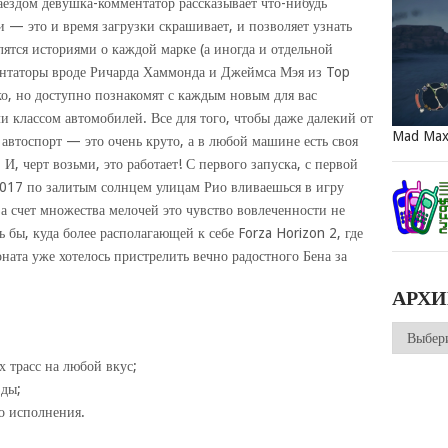
аездом девушка-комментатор рассказывает что-нибудь
 — это и время загрузки скрашивает, и позволяет узнать
лятся историями о каждой марке (а иногда и отдельной
нтаторы вроде Ричарда Хаммонда и Джеймса Мэя из Top
тко, но доступно познакомят с каждым новым для вас
и классом автомобилей. Все для того, чтобы даже далекий от
Mad Ma
 автоспорт — это очень круто, а в любой машине есть своя
 И, черт возьми, это работает! С первого запуска, с первой
2017 по залитым солнцем улицам Рио вливаешься в игру
а счет множества мелочей это чувство вовлеченности не
ь бы, куда более располагающей к себе Forza Horizon 2, где
ата уже хотелось пристрелить вечно радостного Бена за
АРХ
Архивы
 трасс на любой вкус;
зды;
о исполнения.