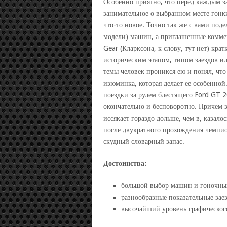
Особенно приятно, что перед каждым з
занимательное о выбранном месте гонки
что-то новое. Точно так же с вами поде
модели) машин, а приглашенные комме
Gear (Кларксона, к слову, тут нет) кра
историческим этапом, типом заездов ил
темы человек проникся ею и понял, что
изюминка, которая делает ее особенной.
поездки за рулем блестящего Ford GT 
окончательно и бесповоротно. Причем з
иссякает гораздо дольше, чем в, казалос
после двукратного прохождения чемпион
скудный словарный запас.
Достоинства:
большой выбор машин и гоночных
разнообразные показательные зае
высочайший уровень графическог