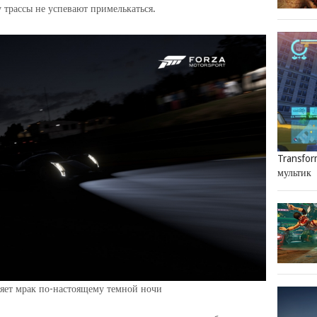
 трассы не успевают примелькаться.
Transfor
мультик
няет мрак по-настоящему темной ночи