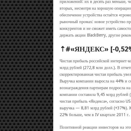
приложений: их в десять раз меньше, че
вторых, несмотря на хорошую операцио
обеспечение устройства остаётся «гром
рыночный промах: новое устройство пр
конкурентов и не сможет иметь самост
держать акции BlackBerry, другие реко
⇡#«ЯНДЕКС» [-0,52
Чистая прибыль российской интернет-
млрд рублей (272,8 млн долл.). В отче
скорректированная чистая прибыль уве
Выручка компании выросла на 44% и со
вознаграждения партнерам подросла н
компании составила 9,45 млрд рублей 
чистая прибыль «Яндекса», согласно US
выручка — 8,81 млрд рублей (+37%). К
22% больше, чем в IV квартале 2011 г. 
Позитивной реакции инвесторов на это