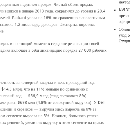
неуго
процентным падением продаж. Чистый объем продаж
NVIDI
нчившихся в январе 2013 года, сократился до уровня в 28,4
презе
ewlett-Packard упала на 16% по сравнению с аналогичным
офици
ставила 1,2 миллиарда долларов. Эксперты, впрочем,
Обнов
ие.
уход 
Студи
одясь в настоящий момент в середине реализации своей
едняя включает в себя ликвидацию порядка 27 000 рабочих
четность за четвертый квартал и весь прошедший год.
а $14,3 млрд, что на 11% меньше по сравнению с
ансовый год — $56,9 млрд (спад составляет 8%).
але равен $698 млн (4,8% от совокупной выручки). У Dell
решений и сервисов — выручка здесь выросла на 6% за
ном сегменте выросла на 5%. Наконец, большого успеха
евых решений, увеличив выручку в этом сегменте на целых