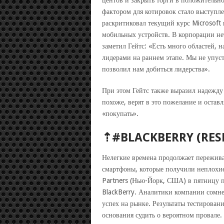
центов и закрыть торги в положительно
фактором для котировок стало выступле
раскритиковал текущий курс Microsoft 
мобильных устройств. В корпорации нет
заметил Гейтс: «Есть много областей, 
лидерами на раннем этапе. Мы не упуст
позволил нам добиться лидерства».
При этом Гейтс также выразил надежду
похоже, верят в это пожелание и остав
«покупать».
⇡#BLACKBERRY (RESE
Нелегкие времена продолжает пережива
смартфоны, которые получили неплохие
Partners (Нью-Йорк, США) в пятницу 
BlackBerry. Аналитики компании сомне
успех на рынке. Результаты тестирован
основания судить о вероятном провале.