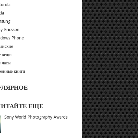
orola
ia
msung
y Ericsson
ndows Phone
айские
 вещи
 часы
ронные книги
УЛЯРНОЕ
ЧИТАЙТЕ ЕЩЕ
Sony World Photography Awards