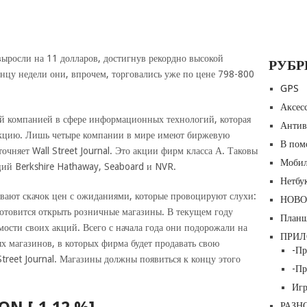
ыросли на 11 долларов, достигнув рекордно высокой
РУБ
нцу недели они, впрочем, торговались уже по цене 798-800
GPS
Аксес
ой компанией в сфере информационных технологий, которая
Антив
 акцию. Лишь четыре компании в мире имеют биржевую
В пом
очняет Wall Street Journal. Это акции фирм класса А. Таковы
Мобил
ий Berkshire Hathaway, Seaboard и NVR.
Нетбу
ывают скачок цен с ожиданиями, которые провоцируют слухи:
НОВО
отовится открыть розничные магазины. В текущем году
План
ости своих акций. Всего с начала года они подорожали на
ПРИ
 магазинов, в которых фирма будет продавать свою
-П
treet Journal. Магазины должны появиться к концу этого
-Пр
Игр
РАЗН