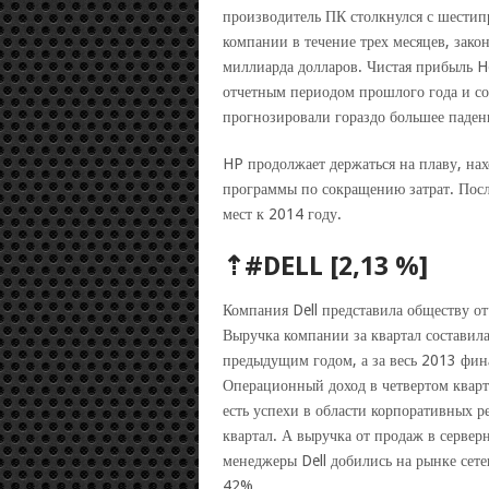
производитель ПК столкнулся с шести
компании в течение трех месяцев, зако
миллиарда долларов. Чистая прибыль H
отчетным периодом прошлого года и со
прогнозировали гораздо большее паден
HP продолжает держаться на плаву, нах
программы по сокращению затрат. Посл
мест к 2014 году.
⇡#DELL [2,13 %]
Компания Dell представила обществу от
Выручка компании за квартал составил
предыдущим годом, а за весь 2013 фин
Операционный доход в четвертом кварт
есть успехи в области корпоративных 
квартал. А выручка от продаж в сервер
менеджеры Dell добились на рынке сет
42%.