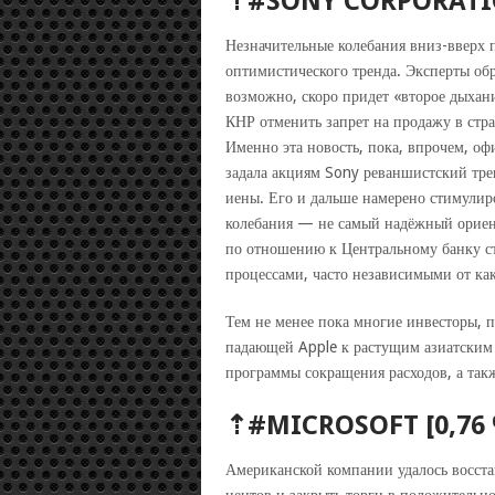
⇡#SONY CORPORATIO
Незначительные колебания вниз-вверх 
оптимистического тренда. Эксперты об
возможно, скоро придет «второе дыхан
КНР отменить запрет на продажу в стра
Именно эта новость, пока, впрочем, о
задала акциям Sony реваншистский тр
иены. Его и дальше намерено стимулир
колебания — не самый надёжный ориент
по отношению к Центральному банку ст
процессами, часто независимыми от ка
Тем не менее пока многие инвесторы, 
падающей Apple к растущим азиатским 
программы сокращения расходов, а так
⇡#MICROSOFT [0,76 
Американской компании удалось восстан