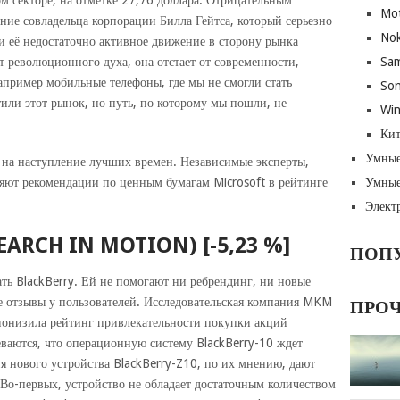
м секторе, на отметке 27,76 доллара. Отрицательным
Mot
ние совладельца корпорации Билла Гейтса, который серьезно
Nok
и её недостаточно активное движение в сторону рынка
 революционного духа, она отстает от современности,
Sa
например мобильные телефоны, где мы не смогли стать
Son
или этот рынок, но путь, по которому мы пошли, не
Wi
Кит
Умные
 на наступление лучших времен. Независимые эксперты,
ляют рекомендации по ценным бумагам Microsoft в рейтинге
Умные
Элект
ARCH IN MOTION) [-5,23 %]
ПОП
ть BlackBerry. Ей не помогают ни ребрендинг, ни новые
 отзывы у пользователей. Исследовательская компания MKM
ПРО
понизила рейтинг привлекательности покупки акций
ваются, что операционную систему BlackBerry-10 ждет
ия нового устройства BlackBerry-Z10, по их мнению, дают
 Во-первых, устройство не обладает достаточным количеством