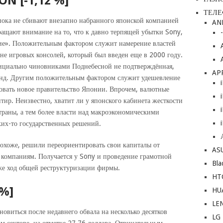
N [-1,12 %]
ТЕЛ
пока не сбивают внезапно набранного японской компанией
AN
ращают внимание на то, что к давно терпящей убытки Sony,
ие». Положительным фактором служит намерение властей
не игровых консолей, который был введен еще в 2000 году.
фициально чиновниками Поднебесной не подтверждённая,
AP
енд. Другим положительным фактором служит удешевление
овать новое правительство Японии. Впрочем, валютные
ир. Неизвестно, хватит ли у японского кабинета жесткости
раны, а тем более власти над макроэкономическими
ких-то государственных решений.
похоже, решили переориентировать свои капиталы от
AS
компаниям. Получается у Sony и проведение грамотной
Bla
же ход общей реструктуризации фирмы.
HT
%]
HU
LE
овиться после недавнего обвала на несколько десятков
LG