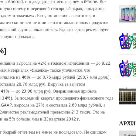
м в Android, и в двадцать раз меньше, чем в iPhone. Во-
нную систему и передовой сенсорный экран, аппаратное
оздким и тяжелым». Есть, по мнению аналитиков, и
актически ничем не отличается от аналогичных продуктов
оятельной группы поклонников. Ряд экспертов рекомендует
мендуют продавать.
%]
компании выросла на 42% в годовом исчислении — до 8,22
тных материалах «Яндекса» также уточняется, что
личилась на 46% — до 8,76 млрд рублей (290,7 млн долл.).
ставила 28,76 млрд руб. Выручка за вычетом
а 41% — до 23,98 млрд руб. Операционная прибыль
(+34%). За последний квартал прошедшего финансового года
 GAAP, выросла на 27% и составила 2,69 млрд рублей, а
оличество рекламодателей превысило 213 тысяч. Это на
и на 5% больше, чем в III квартале 2012 г.
АРХ
т бодрый отчет тем не менее не последовало. Не слишком
Архивы