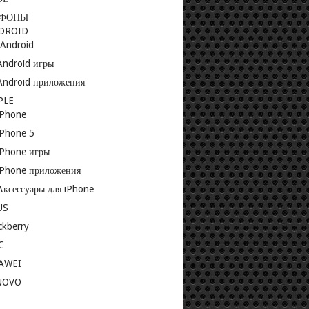
ЕФОНЫ
DROID
-Android
Android игры
Android приложения
PLE
iPhone
iPhone 5
iPhone игры
iPhone приложения
Аксессуары для iPhone
US
ckberry
C
AWEI
NOVO