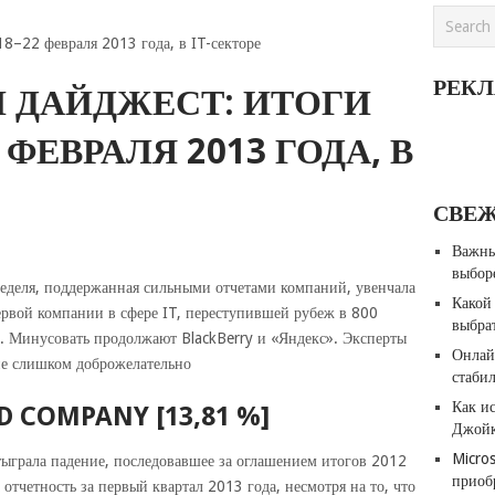
8–22 февраля 2013 года, в IT-секторе
РЕК
 ДАЙДЖЕСТ: ИТОГИ
 ФЕВРАЛЯ 2013 ГОДА, В
СВЕ
Важны
выбор
еделя, поддержанная сильными отчетами компаний, увенчала
Какой
рвой компании в сфере IT, переступившей рубеж в 800
выбра
. Минусовать продолжают BlackBerry и «Яндекс». Эксперты
Онлай
не слишком доброжелательно
стабил
Как и
 COMPANY [13,81 %]
Джойк
Micro
тыграла падение, последовавшее за оглашением итогов 2012
приоб
отчетность за первый квартал 2013 года, несмотря на то, что