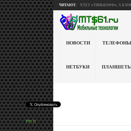
ПИТ BETHESDA, «ЯНДЕКС» ПРИОБРЕТЕТ «ТИНЬКОФФ», А БЛОКИРОВК
ЧИТАЮТ:
НОВОСТИ
ТЕЛЕФОН
НЕТБУКИ
ПЛАНШЕТ
Pin It