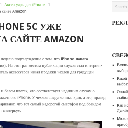
Аксессуары для iPhone
а сайте Amazon
РЕК
HONE 5C УЖЕ
А САЙТЕ AMAZON
СВЕ
 неделю подтверждение о том, что
iPhone нового
Важны
си»). На этот раз местом публикации слухов стал интернет-
выбор
тель аксессуаров начал продажи чехлов для грядущей
Какой
выбра
и белом цветах, что соответствует недавним слухам о
Онлай
жетного iPhone. У чехлов закругленные края, а это, правда,
стабил
варивают, что тот самый недорогой смартфон под брендом
Как и
а «пятерку».
Джойк
Micro
приоб