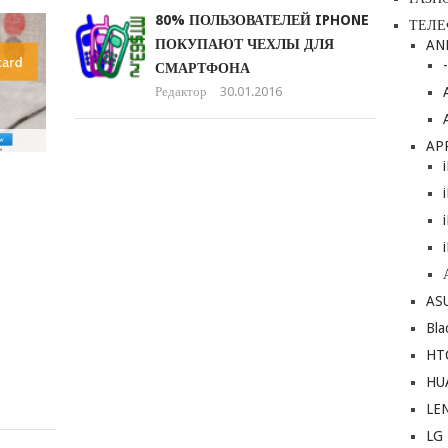
EYE-
80% ПОЛЬЗОВАТЕЛЕЙ IPHONE
ТЕЛ
FI
ПОКУПАЮТ ЧЕХЛЫ ДЛЯ
AN
MOBI:
СМАРТФОНА
КАРТА
Редактор
30.01.2016
ПАМЯТИ
ДЛЯ
AP
БЫСТРОЙ
ПЕРЕДАЧИ
ФОТОГРАФИЙ
С
КАМЕРЫ
НА
AS
IPHONE
Bla
И
HT
IPAD
Редактор
HU
11.02.2016
LE
LG