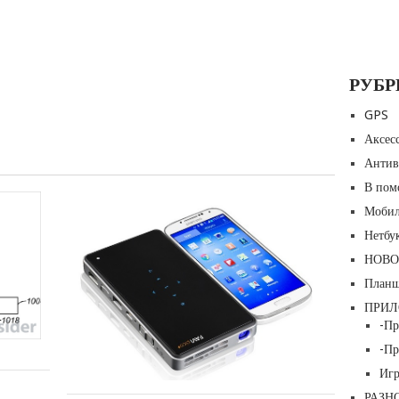
РУБ
GPS
Аксес
Антив
В пом
APPLE
FAVI
Мобил
ЗАПАТЕНТОВАЛА
PICO+:
Нетбу
ДЖОЙСТИК
КАРМАН
НОВО
ДЛЯ
ПРОЕКТО
СЕНСОРНОГО
С
План
ЭКРАНА
ПОДДЕР
ПРИ
-П
Редактор
AIRPLAY
30.01.2016
Редактор
-Пр
07.02.2016
Игр
РАЗН