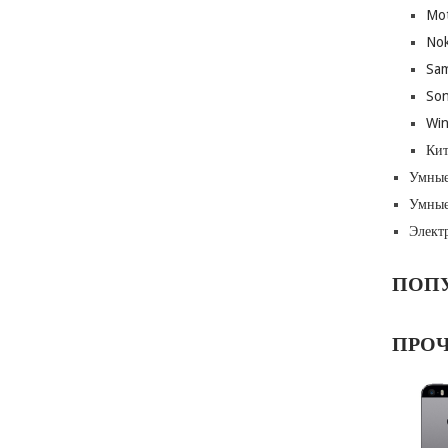
Mot
Nok
Sa
Son
Wi
Кит
Умные
Умные
Элект
ПОП
ПРО