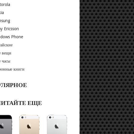
orola
ia
msung
y Ericsson
ndows Phone
айские
 вещи
 часы
ронные книги
УЛЯРНОЕ
ЧИТАЙТЕ ЕЩЕ