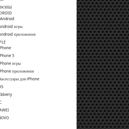
ЕФОНЫ
DROID
-Android
Android игры
Android приложения
PLE
iPhone
iPhone 5
iPhone игры
iPhone приложения
Аксессуары для iPhone
US
ckberry
C
AWEI
NOVO