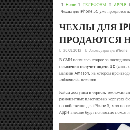
Home
ТЕЛЕФОНЫ
APPLE
Чехлы для iPhone 5C уже продаются н
ЧЕХЛЫ ДЛЯ IP
ПРОДАЮТСЯ Н
30.08.2013
Аксессуары для iPhone
В СМИ появилось второе за последнюю
поколения получит индекс 5C
(«пять 
магазин Amazon, на котором производи
«яблочной» новинки.
Кейсы доступны в черном, темно-синем 
разноцветных пластиковых корпусах бюд
несвойственно для iPhone 5, хотя пого
Apple внешне будет полностью похож н