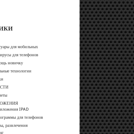
РИКИ
суары для мобильных
ирусы для телефонов
ощь новичку
ьные технологии
ки
НЫЙ
СТИ
Р
шеты
ЖКОЙ
ЛОЖЕНИЯ
риложения IPAD
ограммы для телефонов
ы, развлечения
ОЕ